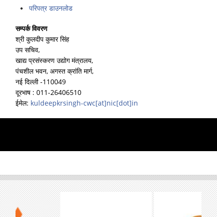
परिपत्र डाउनलोड
सम्पर्क विवरण
श्री कुलदीप कुमार सिंह
उप सचिव,
खाद्य प्रसंस्करण उद्योग मंत्रालय,
पंचशील भवन, अगस्त क्रांति मार्ग,
नई दिल्ली -110049
दूरभाष : 011-26406510
ईमेल:
kuldeepkrsingh-cwc[at]nic[dot]in