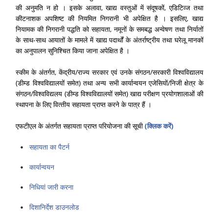
की अनु‍मति न हो । इसके अलावा, खाद्य वस्‍तुओं में संदूषकों, एडिटिव्‍ज तथा
कीटनाशक अपशिष्‍ट की नियमित निगरानी भी अपेक्षित है । इसलिए, खाद्य
नियामक की निगरानी प‍द्धति को सहायता, नमूनों के समबद्ध अन्‍वेषण तथा निर्यातों
के साथ-साथ आयातों के मामले में खाद्य पदार्थों के अंतर्राष्‍ट्रीय तथा घरेलू मानकों
का अनुपालन सुनिश्चित किया जाना अपेक्षित है ।
स्‍कीम के अंतर्गत, केंद्रीय/राज्‍य सरकार एवं उनके संगठन/सरकारी विश्‍वविद्यालय
(डीम्‍ड विश्‍वविद्यालयों समेत) तथा अन्‍य सभी कार्यान्‍वयन एजेसियों/निजी क्षेत्र के
संगठन/विश्‍वविद्यलय (डीम्‍ड विश्‍वविद्यालयों समेत) खाद्य परीक्षण प्रयोगशालाओं की
स्‍थापना के लिए वित्‍तीय सहायता प्राप्‍त करने के पात्र हैं ।
एफटीएल के अंतर्गत सहायता प्राप्‍त परियोजना की सूची
(क्लिक करें)
सहायता का पैटर्न
कार्यान्वयन
निधियां जारी करना
दिशानिर्देश डाउनलोड