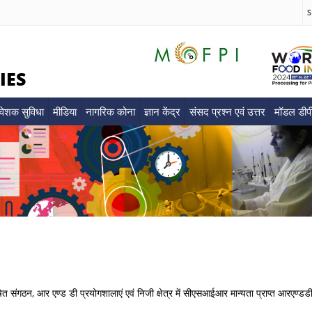
S
IES
वेशक सुविधा
मीडिया
नागरिक कोना
ज्ञान केंद्र
संसद प्रश्न एवं उत्तर
मॉडल डी
ि‍त संगठन, आर एण्‍ड डी प्रयोगशालाएं एवं नि‍जी क्षेत्र में सीएसआईआर मान्‍यता प्राप्‍त आरएण्‍डडी 