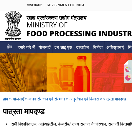
भारत सरकार
GOVERNMENT OF INDIA
खाद्य प्रसंस्करण उद्योग मंत्रालय
MINISTRY OF
FOOD PROCESSING INDUSTR
होम
हमारे बारे में
योजनाएँ
एम आई एस
दस्तावेज़
निविदा
अधिसूचनाएं
नि
होम
››
योजनाएँ
››
मानव संसाधन एवं संस्थान
››
अनुसंधान एवं विकास
››
पात्रता मापदण्‍ड
पात्रता मापदण्‍ड
सभी वि‍श्‍ववि‍द्यालय, आईआईटीज, केन्‍द्रीय/ राज्‍य सरकार के संस्‍थान, सरकारी वि‍त्‍तपोष