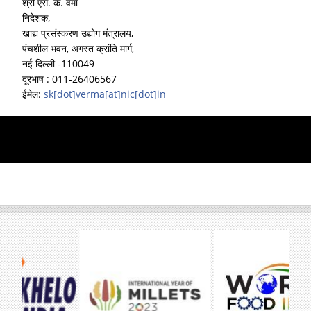
श्री एस. के. वर्मा
निदेशक,
खाद्य प्रसंस्करण उद्योग मंत्रालय,
पंचशील भवन, अगस्त क्रांति मार्ग,
नई दिल्ली -110049
दूरभाष : 011-26406567
ईमेल:
sk[dot]verma[at]nic[dot]in