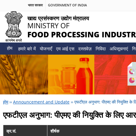
भारत सरकार
GOVERNMENT OF INDIA
खाद्य प्रसंस्करण उद्योग मंत्रालय
MINISTRY OF
FOOD PROCESSING INDUSTR
होम
हमारे बारे में
योजनाएँ
एम आई एस
दस्तावेज़
निविदा
अधिसूचनाएं
नि
होम
››
Announcement and Update
››
एफटीएल अनुभाग: पीएमए की नियुक्ति के
एफटीएल अनुभाग: पीएमए की नियुक्ति के लिए आ
क्र.सं.
शीर्षक