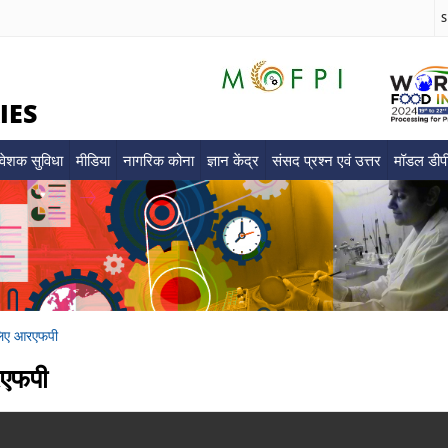
S
IES
वेशक सुविधा
मीडिया
नागरिक कोना
ज्ञान केंद्र
संसद प्रश्न एवं उत्तर
मॉडल डी
 लिए आरएफपी
रएफपी